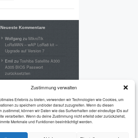
Neueste Kommentare
Wolfgang
zu
MikroTik
LoRaWAN – wAP LoRa8 kit –
Upgrade auf Version 7
Emil
zu
Toshiba Satellite A300
A305 BIOS Passwort
zurücksetzten
Puff Lothar
zu
Toshiba
Zustimmung verwalten
Satellite A300 A305 BIOS
Passwort zurücksetzten
ptimales Erlebnis zu bieten, verwenden wir Technologien wie Cookies, um
mationen zu speichern und/oder darauf zuzugreifen. Wenn du diesen
Pintman
zu
Batch: Format von
 zustimmst, können wir Daten wie das Surfverhalten oder eindeutige IDs auf
%date% ändern
te verarbeiten. Wenn du deine Zustimmung nicht erteilst oder zurückziehst,
immte Merkmale und Funktionen beeinträchtigt werden.
Erhard
zu
Toshiba Satellite
A300 A305 BIOS Passwort
zurücksetzten