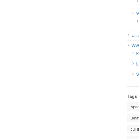
W
Unt
WWW
K
L
S
Tags
Apa
Beta
cUR