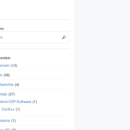
en
orien
gemein
(13)
s
(46)
berichte
(4)
rials
(37)
dmin/ISP-Software
(1)
Confixx
(1)
rduino
(1)
ee PC
(2)