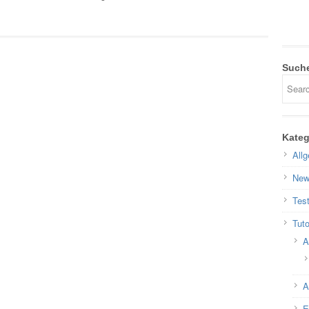
Such
Kateg
All
New
Test
Tuto
A
A
E