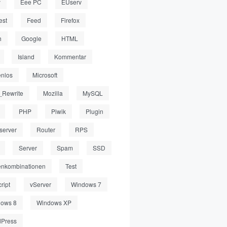
y
Eee PC
EUserv
est
Feed
Firefox
h
Google
HTML
Island
Kommentar
enlos
Microsoft
Rewrite
Mozilla
MySQL
PHP
Piwik
Plugin
server
Router
RPS
Server
Spam
SSD
enkombinationen
Test
ript
vServer
Windows 7
ows 8
Windows XP
Press