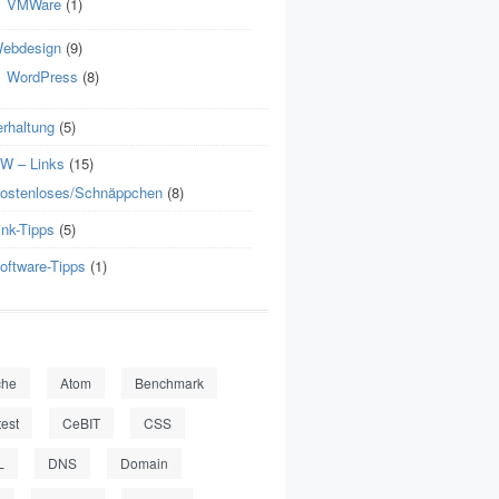
VMWare
(1)
ebdesign
(9)
WordPress
(8)
erhaltung
(5)
 – Links
(15)
ostenloses/Schnäppchen
(8)
ink-Tipps
(5)
oftware-Tipps
(1)
che
Atom
Benchmark
test
CeBIT
CSS
L
DNS
Domain