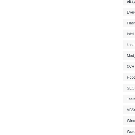
eBa
Ever
Flas
Intel
kost
Mod_
OVH
Root
SEO
Tast
VBSc
Wind
Word