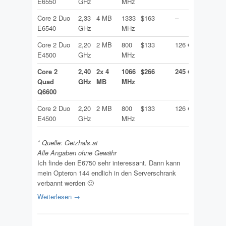
E6550
GHz
MHz
Core 2 Duo
2,33
4 MB
1333
$163
–
E6540
GHz
MHz
Core 2 Duo
2,20
2 MB
800
$133
126 €
E4500
GHz
MHz
Core 2
2,40
2x 4
1066
$266
245 €
Quad
GHz
MB
MHz
Q6600
Core 2 Duo
2,20
2 MB
800
$133
126 €
E4500
GHz
MHz
* Quelle: Geizhals.at
Alle Angaben ohne Gewähr
Ich finde den E6750 sehr interessant. Dann kann
mein Opteron 144 endlich in den Serverschrank
verbannt werden 🙂
Weiterlesen →