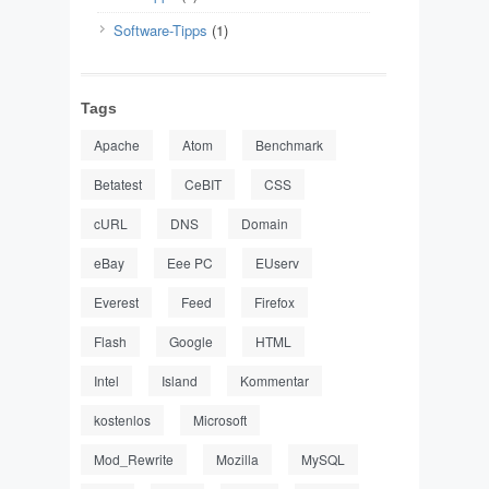
Software-Tipps
(1)
Tags
Apache
Atom
Benchmark
Betatest
CeBIT
CSS
cURL
DNS
Domain
eBay
Eee PC
EUserv
Everest
Feed
Firefox
Flash
Google
HTML
Intel
Island
Kommentar
kostenlos
Microsoft
Mod_Rewrite
Mozilla
MySQL