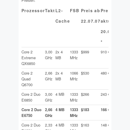
Preisen:
Prozessor
Takt
L2-
FSB
Preis ab
Preis
Cache
22.07.07
aktuell
20.07.07
*
Core 2
3,00
2x 4
1333
$999
910 €
Extreme
GHz
MB
MHz
QX6850
Core 2
2,66
2x 4
1066
$530
480 €
Quad
GHz
MB
MHz
Q6700
Core 2 Duo
3,00
4 MB
1333
$266
243 €
E6850
GHz
MHz
Core 2 Duo
2,66
4 MB
1333
$183
166 €
E6750
GHz
MHz
Core 2 Duo
2,33
4 MB
1333
$163
148 €