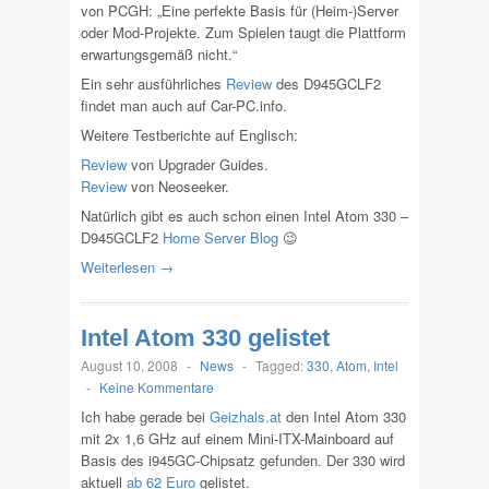
von PCGH: „Eine perfekte Basis für (Heim-)Server
oder Mod-Projekte. Zum Spielen taugt die Plattform
erwartungsgemäß nicht.“
Ein sehr ausführliches
Review
des
D945GCLF2
findet man auch auf Car-PC.info.
Weitere Testberichte auf Englisch:
Review
von Upgrader Guides.
Review
von Neoseeker.
Natürlich gibt es auch schon einen Intel Atom 330 –
D945GCLF2
Home Server Blog
😉
Weiterlesen →
Intel Atom 330 gelistet
August 10, 2008
-
News
-
Tagged:
330
,
Atom
,
Intel
-
Keine Kommentare
Ich habe gerade bei
Geizhals.at
den Intel Atom 330
mit 2x 1,6 GHz auf einem Mini-ITX-Mainboard auf
Basis des i945GC-Chipsatz gefunden. Der 330 wird
aktuell
ab 62 Euro
gelistet.