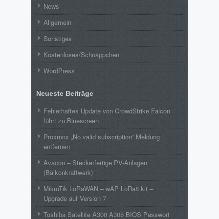
News
Allgemein
Sonstiges
Kostenloses/Schnäppchen
WordPress
Neueste Beiträge
Fehlerhaftes Update von CrowdStrike Falcon
führt zu Bluescreen
Proxmox „No valid subscription“ Meldung
entfernen
Avacon – Steckerfertige PV-Anlagen
(Balkonkraftwerk)
MikroTik LoRaWAN – wAP LoRa8 kit –
Upgrade auf Version 7
Toshiba Satellite A300 A305 BIOS Passwort