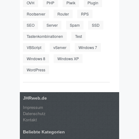
OVH
PHP
Piwik
Plugin
Rootserver
Router
RPS
SEO
Server
Spam
SSD
Tastenkombinationen
Test
VBScript
vServer
Windows 7
Windows 8
Windows XP
WordPress
JHRweb.de
Impressum
Datenschutz
Kontakt
Beliebte Kategorien