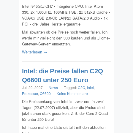
Intel i945GC/iCH7 • integrierte CPU: Intel Atom
330, 2x 1.60GHz, 166MHz FSB, 2x 512kB Cache •
VGA/6x USB 2.0/Gb LAN/2x SATA/2.0 Audio • 1x
PCI • drei Jahre Herstellergarantie
Mal abwarten ob die Preise noch weiter fallen. Ich
werde mir vielleicht den 330 kaufen und als „Home-
Gateway-Server“ einsetzten.
Weiterlesen →
Intel: die Preise fallen C2Q
Q6600 unter 250 Euro
Juli 20, 2007
-
News
-
Tagged:
C2Q
,
Intel
,
Prozessor
,
Q6600
-
Keine Kommentare
Die Preissenkung von Intel ist zwar erst in zwei
Tagen (22.07.2007) offiziell, aber die Preise sind
jetzt schon stark gesunken. Z.B. der Core 2 Quad
für unter 250 Euro!
Ich habe mal eine Liste erstellt mit den aktuellen