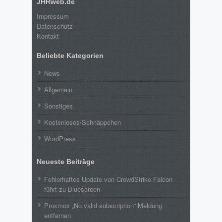
JHRweb.de
Impressum
Datenschutz
Kontakt
Beliebte Kategorien
News
Allgemein
Sonstiges
Kostenloses/Schnäppchen
WordPress
Neueste Beiträge
Fehlerhaftes Update von CrowdStrike Falcon
führt zu Bluescreen
Proxmox „No valid subscription“ Meldung
entfernen