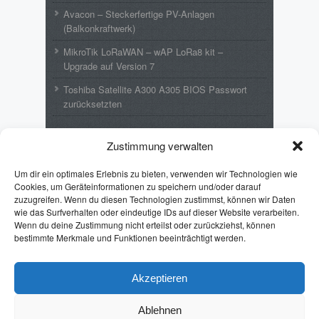
Avacon – Steckerfertige PV-Anlagen
(Balkonkraftwerk)
MikroTik LoRaWAN – wAP LoRa8 kit –
Upgrade auf Version 7
Toshiba Satellite A300 A305 BIOS Passwort
zurücksetzten
Neueste Kommentare
Zustimmung verwalten
Wolfgang
zu
MikroTik LoRaWAN – wAP
Um dir ein optimales Erlebnis zu bieten, verwenden wir Technologien wie
LoRa8 kit – Upgrade auf Version 7
Cookies, um Geräteinformationen zu speichern und/oder darauf
zuzugreifen. Wenn du diesen Technologien zustimmst, können wir Daten
Emil
zu
Toshiba Satellite A300 A305 BIOS
wie das Surfverhalten oder eindeutige IDs auf dieser Website verarbeiten.
Passwort zurücksetzten
Wenn du deine Zustimmung nicht erteilst oder zurückziehst, können
Puff Lothar
zu
Toshiba Satellite A300 A305
bestimmte Merkmale und Funktionen beeinträchtigt werden.
BIOS Passwort zurücksetzten
Pintman
zu
Batch: Format von %date%
Akzeptieren
ändern
Ablehnen
Erhard
zu
Toshiba Satellite A300 A305 BIOS