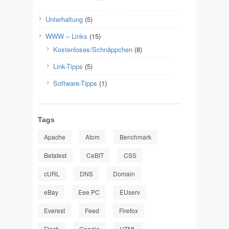
Unterhaltung
(5)
WWW – Links
(15)
Kostenloses/Schnäppchen
(8)
Link-Tipps
(5)
Software-Tipps
(1)
Tags
Apache
Atom
Benchmark
Betatest
CeBIT
CSS
cURL
DNS
Domain
eBay
Eee PC
EUserv
Everest
Feed
Firefox
Flash
Google
HTML