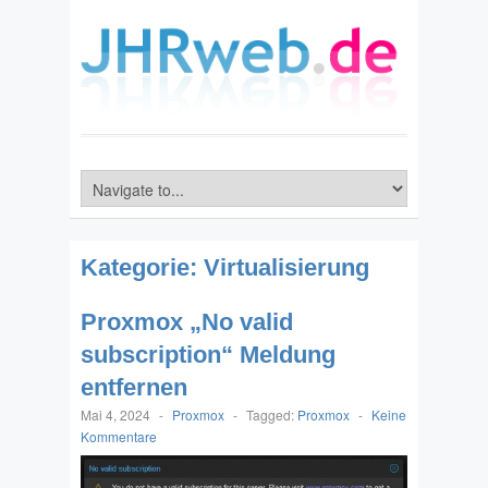
Kategorie:
Virtualisierung
Proxmox „No valid
subscription“ Meldung
entfernen
Mai 4, 2024
-
Proxmox
-
Tagged:
Proxmox
-
Keine
Kommentare