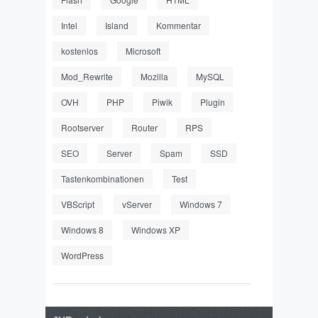
Intel
Island
Kommentar
kostenlos
Microsoft
Mod_Rewrite
Mozilla
MySQL
OVH
PHP
Piwik
Plugin
Rootserver
Router
RPS
SEO
Server
Spam
SSD
Tastenkombinationen
Test
VBScript
vServer
Windows 7
Windows 8
Windows XP
WordPress