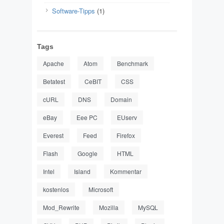
Software-Tipps
(1)
Tags
Apache
Atom
Benchmark
Betatest
CeBIT
CSS
cURL
DNS
Domain
eBay
Eee PC
EUserv
Everest
Feed
Firefox
Flash
Google
HTML
Intel
Island
Kommentar
kostenlos
Microsoft
Mod_Rewrite
Mozilla
MySQL