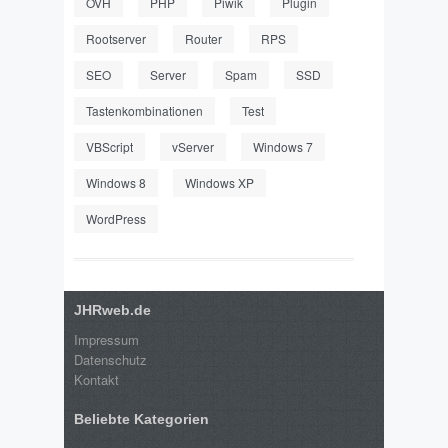
OVH
PHP
Piwik
Plugin
Rootserver
Router
RPS
SEO
Server
Spam
SSD
Tastenkombinationen
Test
VBScript
vServer
Windows 7
Windows 8
Windows XP
WordPress
JHRweb.de
Impressum
Datenschutz
Kontakt
Beliebte Kategorien