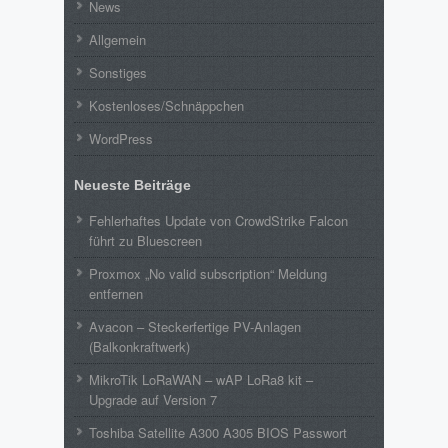
News
Allgemein
Sonstiges
Kostenloses/Schnäppchen
WordPress
Neueste Beiträge
Fehlerhaftes Update von CrowdStrike Falcon
führt zu Bluescreen
Proxmox „No valid subscription“ Meldung
entfernen
Avacon – Steckerfertige PV-Anlagen
(Balkonkraftwerk)
MikroTik LoRaWAN – wAP LoRa8 kit –
Upgrade auf Version 7
Toshiba Satellite A300 A305 BIOS Passwort