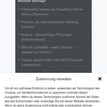
Neueste Beiträge
Fehlerhaftes Update von CrowdStrike Falcon
führt zu Bluescreen
Proxmox „No valid subscription“ Meldung
entfernen
Avacon – Steckerfertige PV-Anlagen
(Balkonkraftwerk)
MikroTik LoRaWAN – wAP LoRa8 kit –
Upgrade auf Version 7
Toshiba Satellite A300 A305 BIOS Passwort
zurücksetzten
Neueste Kommentare
Zustimmung verwalten
Wolfgang
zu
MikroTik LoRaWAN – wAP
Um dir ein optimales Erlebnis zu bieten, verwenden wir Technologien wie
LoRa8 kit – Upgrade auf Version 7
Cookies, um Geräteinformationen zu speichern und/oder darauf
zuzugreifen. Wenn du diesen Technologien zustimmst, können wir Daten
Emil
zu
Toshiba Satellite A300 A305 BIOS
wie das Surfverhalten oder eindeutige IDs auf dieser Website verarbeiten.
Passwort zurücksetzten
Wenn du deine Zustimmung nicht erteilst oder zurückziehst, können