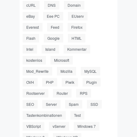
cURL
DNS
Domain
eBay
Eee PC
EUserv
Everest
Feed
Firefox
Flash
Google
HTML
Intel
Island
Kommentar
kostenlos
Microsoft
Mod_Rewrite
Mozilla
MySQL
OVH
PHP
Piwik
Plugin
Rootserver
Router
RPS
SEO
Server
Spam
SSD
Tastenkombinationen
Test
VBScript
vServer
Windows 7