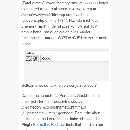
„Fatal error: Allowed memory size of 8388608 bytes
exhausted (tried to allocate 104264 bytes) in
/home/www/web3/html/wp-admin/admin-
functions.php on line 1734“. Nachdem ich das
„memory_limit“ in der php.ini von 8M auf 16M
erhöht hatte, hat auch gleich alles wieder
funktioniert… nur der WYSIWYG-Editor wollte nicht
mehr:
Seltsamerweise funktioniert der jetzt wieder?!
Da mir meine erste 🙂 Permalink-Struktur nicht
mehr gefallen hat, habe ich diese von
„/%category%/%postname%.html“ auf
„/%postname%.html“ geändert. Damit die alten
Links nicht ins Leere laufen, habe ich noch das
Plugin
Permalink Redirect
installiert um die alten