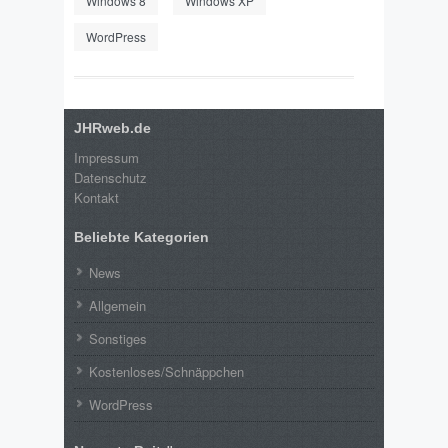
Windows 8
Windows XP
WordPress
JHRweb.de
Impressum
Datenschutz
Kontakt
Beliebte Kategorien
News
Allgemein
Sonstiges
Kostenloses/Schnäppchen
WordPress