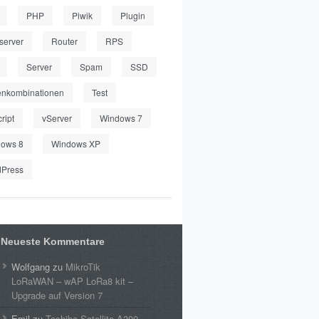
PHP
Piwik
Plugin
server
Router
RPS
Server
Spam
SSD
enkombinationen
Test
ript
vServer
Windows 7
ows 8
Windows XP
Press
Neueste Kommentare
Wolfgang
zu
MikroTik
LoRaWAN – wAP LoRa8 kit –
Upgrade auf Version 7
Emil
zu
Toshiba Satellite A300