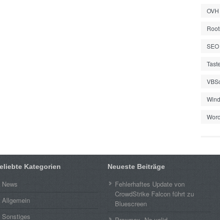
OVH
Root
SEO
Tast
VBSc
Wind
Word
eliebte Kategorien
Neueste Beiträge
News
Fehlerhaftes Update von
CrowdStrike Falcon führt zu
Allgemein
Bluescreen
Sonstiges
Proxmox „No valid