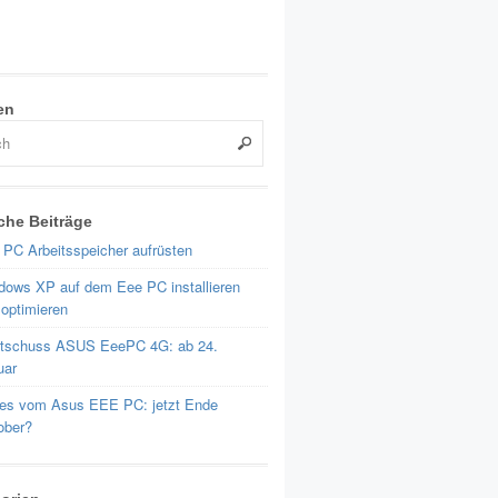
en
che Beiträge
 PC Arbeitsspeicher aufrüsten
dows XP auf dem Eee PC installieren
 optimieren
rtschuss ASUS EeePC 4G: ab 24.
uar
es vom Asus EEE PC: jetzt Ende
ober?