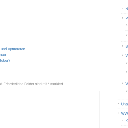
N
P
S
 und optimieren
nuar
V
tober?
W
t.
Erforderliche Felder sind mit
*
markiert
Unt
WWW
K