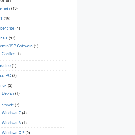
orien
gemein
(13)
s
(46)
berichte
(4)
rials
(37)
dmin/ISP-Software
(1)
Confixx
(1)
rduino
(1)
ee PC
(2)
inux
(2)
Debian
(1)
icrosoft
(7)
Windows 7
(4)
Windows 8
(1)
Windows XP
(2)