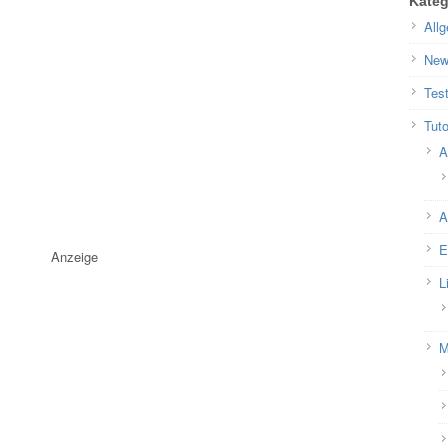
Kateg
All
New
Test
Tuto
A
A
E
Anzeige
L
M