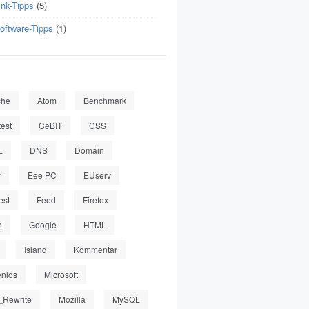
ink-Tipps
(5)
oftware-Tipps
(1)
che
Atom
Benchmark
test
CeBIT
CSS
L
DNS
Domain
y
Eee PC
EUserv
est
Feed
Firefox
h
Google
HTML
Island
Kommentar
enlos
Microsoft
Rewrite
Mozilla
MySQL