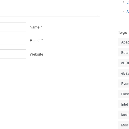
L
S
Name
*
Tags
E-mail
*
Apa
Beta
Website
cUR
eBa
Ever
Flas
Intel
kost
Mod_