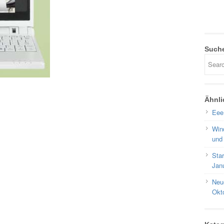
Such
Ähnli
Eee
Win
und
Sta
Jan
Neu
Okt