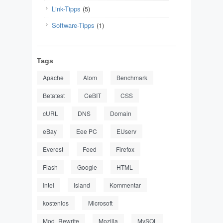
Link-Tipps
(5)
Software-Tipps
(1)
Tags
Apache
Atom
Benchmark
Betatest
CeBIT
CSS
cURL
DNS
Domain
eBay
Eee PC
EUserv
Everest
Feed
Firefox
Flash
Google
HTML
Intel
Island
Kommentar
kostenlos
Microsoft
Mod_Rewrite
Mozilla
MySQL