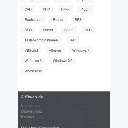
OVH
PHP
Piwik
Plugin
Rootserver
Router
RPS
SEO
Server
Spam
SSD
Tastenkombinationen
Test
VBScript
vServer
Windows 7
Windows 8
Windows XP
WordPress
JHRweb.de
Impressum
Datenschutz
Kontakt