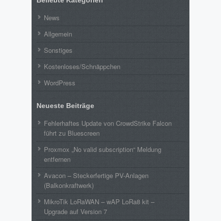
Beliebte Kategorien
News
Allgemein
Sonstiges
Kostenloses/Schnäppchen
WordPress
Neueste Beiträge
Fehlerhaftes Update von CrowdStrike Falcon
führt zu Bluescreen
Proxmox „No valid subscription“ Meldung
entfernen
Avacon – Steckerfertige PV-Anlagen
(Balkonkraftwerk)
MikroTik LoRaWAN – wAP LoRa8 kit –
Upgrade auf Version 7