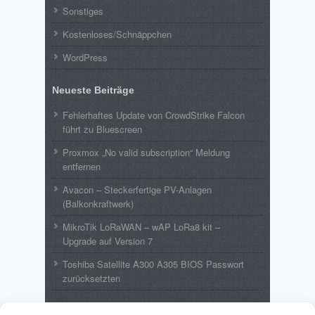
Sonstiges
Kostenloses/Schnäppchen
WordPress
Neueste Beiträge
Fehlerhaftes Update von CrowdStrike Falcon
führt zu Bluescreen
Proxmox „No valid subscription“ Meldung
entfernen
Avacon – Steckerfertige PV-Anlagen
(Balkonkraftwerk)
MikroTik LoRaWAN – wAP LoRa8 kit –
Upgrade auf Version 7
Toshiba Satellite A300 A305 BIOS Passwort
zurücksetzten
Neueste Kommentare