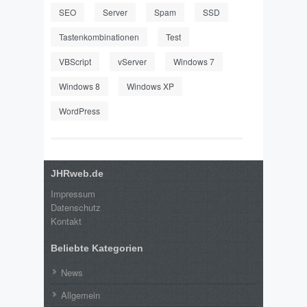
SEO
Server
Spam
SSD
Tastenkombinationen
Test
VBScript
vServer
Windows 7
Windows 8
Windows XP
WordPress
JHRweb.de
Impressum
Datenschutz
Kontakt
Beliebte Kategorien
News
Allgemein