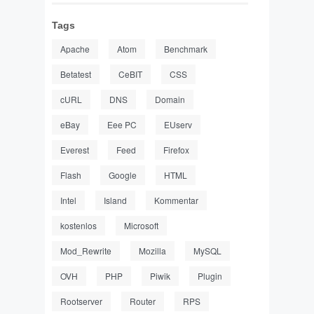
Tags
Apache
Atom
Benchmark
Betatest
CeBIT
CSS
cURL
DNS
Domain
eBay
Eee PC
EUserv
Everest
Feed
Firefox
Flash
Google
HTML
Intel
Island
Kommentar
kostenlos
Microsoft
Mod_Rewrite
Mozilla
MySQL
OVH
PHP
Piwik
Plugin
Rootserver
Router
RPS