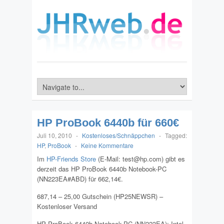
HP ProBook 6440b für 660€
Juli 10, 2010
-
Kostenloses/Schnäppchen
-
Tagged:
HP
,
ProBook
-
Keine Kommentare
Im
HP-Friends Store
(E-Mail: test@hp.com) gibt es
derzeit das HP ProBook 6440b Notebook-PC
(NN223EA#ABD) für 662,14€.
687,14 – 25,00 Gutschein (HP25NEWSR) –
Kostenloser Versand
HP ProBook 6440b Notebook-PC (NN223EA): Intel