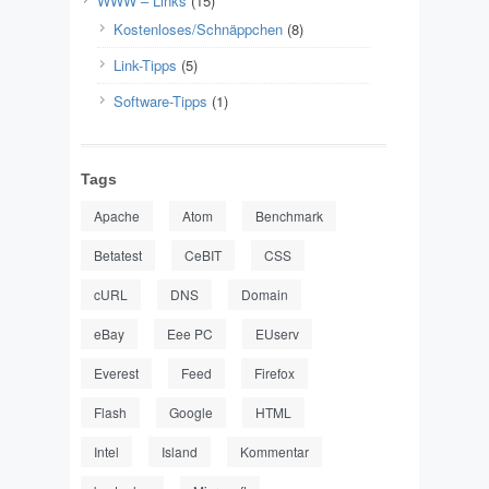
WWW – Links
(15)
Kostenloses/Schnäppchen
(8)
Link-Tipps
(5)
Software-Tipps
(1)
Tags
Apache
Atom
Benchmark
Betatest
CeBIT
CSS
cURL
DNS
Domain
eBay
Eee PC
EUserv
Everest
Feed
Firefox
Flash
Google
HTML
Intel
Island
Kommentar