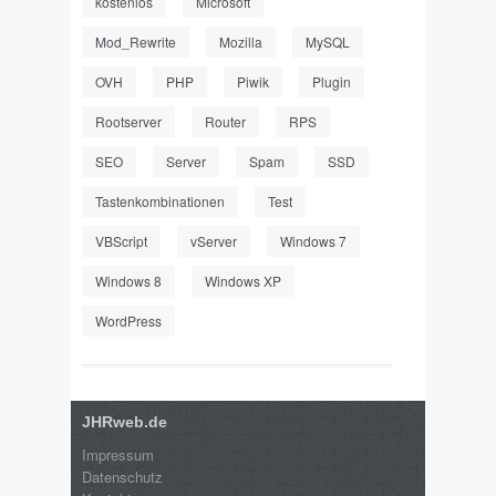
kostenlos
Microsoft
Mod_Rewrite
Mozilla
MySQL
OVH
PHP
Piwik
Plugin
Rootserver
Router
RPS
SEO
Server
Spam
SSD
Tastenkombinationen
Test
VBScript
vServer
Windows 7
Windows 8
Windows XP
WordPress
JHRweb.de
Impressum
Datenschutz