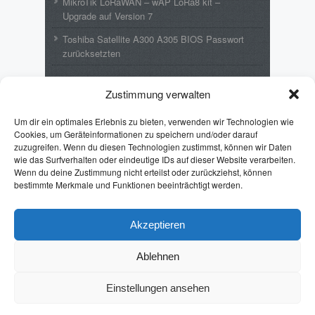
MikroTik LoRaWAN – wAP LoRa8 kit –
Upgrade auf Version 7
Toshiba Satellite A300 A305 BIOS Passwort
zurücksetzten
Neueste Kommentare
Zustimmung verwalten
Wolfgang
zu
MikroTik LoRaWAN – wAP
Um dir ein optimales Erlebnis zu bieten, verwenden wir Technologien wie
LoRa8 kit – Upgrade auf Version 7
Cookies, um Geräteinformationen zu speichern und/oder darauf
zuzugreifen. Wenn du diesen Technologien zustimmst, können wir Daten
Emil
zu
Toshiba Satellite A300 A305 BIOS
wie das Surfverhalten oder eindeutige IDs auf dieser Website verarbeiten.
Passwort zurücksetzten
Wenn du deine Zustimmung nicht erteilst oder zurückziehst, können
bestimmte Merkmale und Funktionen beeinträchtigt werden.
Puff Lothar
zu
Toshiba Satellite A300 A305
BIOS Passwort zurücksetzten
Pintman
zu
Batch: Format von %date%
Akzeptieren
ändern
Ablehnen
Erhard
zu
Toshiba Satellite A300 A305 BIOS
Passwort zurücksetzten
Einstellungen ansehen