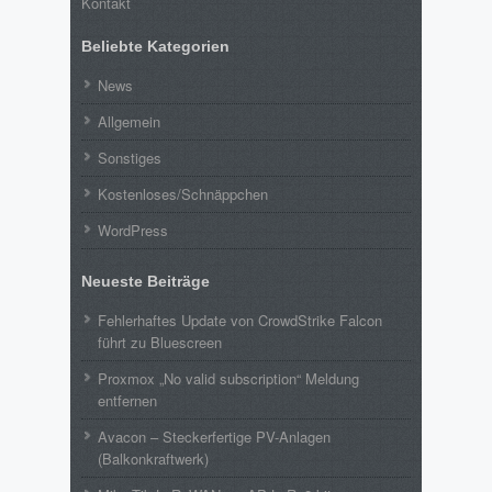
Kontakt
Beliebte Kategorien
News
Allgemein
Sonstiges
Kostenloses/Schnäppchen
WordPress
Neueste Beiträge
Fehlerhaftes Update von CrowdStrike Falcon
führt zu Bluescreen
Proxmox „No valid subscription“ Meldung
entfernen
Avacon – Steckerfertige PV-Anlagen
(Balkonkraftwerk)