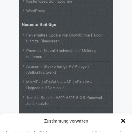
Kostenloses/Schnäppchen
WordPress
Neueste Beiträge
Fehlerhaftes Update von CrowdStrike Falcon
führt zu Bluescreen
Proxmox „No valid subscription“ Meldung
entfernen
Avacon – Steckerfertige PV-Anlagen
(Balkonkraftwerk)
MikroTik LoRaWAN – wAP LoRa8 kit –
Upgrade auf Version 7
Toshiba Satellite A300 A305 BIOS Passwort
zurücksetzten
Neueste Kommentare
Zustimmung verwalten
Wolfgang
zu
MikroTik LoRaWAN – wAP