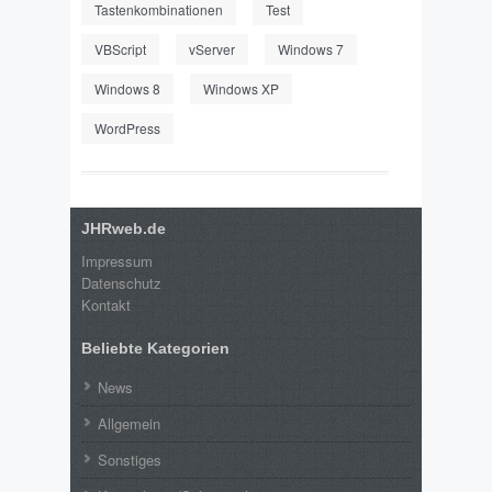
Tastenkombinationen
Test
VBScript
vServer
Windows 7
Windows 8
Windows XP
WordPress
JHRweb.de
Impressum
Datenschutz
Kontakt
Beliebte Kategorien
News
Allgemein
Sonstiges