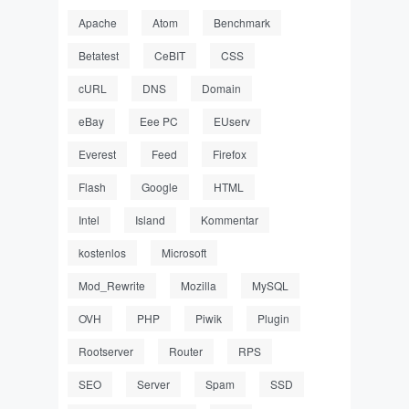
Apache
Atom
Benchmark
Betatest
CeBIT
CSS
cURL
DNS
Domain
eBay
Eee PC
EUserv
Everest
Feed
Firefox
Flash
Google
HTML
Intel
Island
Kommentar
kostenlos
Microsoft
Mod_Rewrite
Mozilla
MySQL
OVH
PHP
Piwik
Plugin
Rootserver
Router
RPS
SEO
Server
Spam
SSD