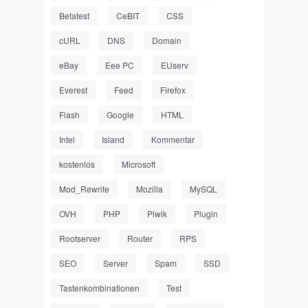
Betatest
CeBIT
CSS
cURL
DNS
Domain
eBay
Eee PC
EUserv
Everest
Feed
Firefox
Flash
Google
HTML
Intel
Island
Kommentar
kostenlos
Microsoft
Mod_Rewrite
Mozilla
MySQL
OVH
PHP
Piwik
Plugin
Rootserver
Router
RPS
SEO
Server
Spam
SSD
Tastenkombinationen
Test