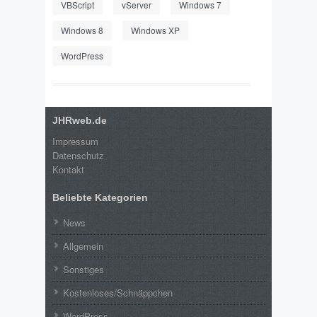
VBScript
vServer
Windows 7
Windows 8
Windows XP
WordPress
JHRweb.de
Impressum
Datenschutz
Kontakt
Beliebte Kategorien
News
Allgemein
Sonstiges
Kostenloses/Schnäppchen
WordPress