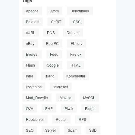
Tags
Apache
Atom
Benchmark
Betatest
CeBIT
CSS
cURL
DNS
Domain
eBay
Eee PC
EUserv
Everest
Feed
Firefox
Flash
Google
HTML
Intel
Island
Kommentar
kostenlos
Microsoft
Mod_Rewrite
Mozilla
MySQL
OVH
PHP
Piwik
Plugin
Rootserver
Router
RPS
SEO
Server
Spam
SSD