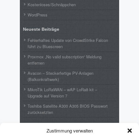
Kostenloses/Schnäppchen
WordPress
Neueste Beiträge
Fehlerhaftes Update von CrowdStrike Falcon
führt zu Bluescreen
Proxmox „No valid subscription“ Meldung
entfernen
Avacon – Steckerfertige PV-Anlagen
(Balkonkraftwerk)
MikroTik LoRaWAN – wAP LoRa8 kit –
Upgrade auf Version 7
Toshiba Satellite A300 A305 BIOS Passwort
zurücksetzten
Neueste Kommentare
Zustimmung verwalten
Wolfgang
zu
MikroTik LoRaWAN – wAP