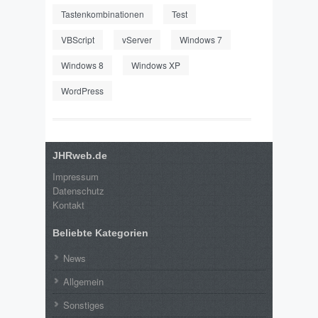
Tastenkombinationen
Test
VBScript
vServer
Windows 7
Windows 8
Windows XP
WordPress
JHRweb.de
Impressum
Datenschutz
Kontakt
Beliebte Kategorien
News
Allgemein
Sonstiges