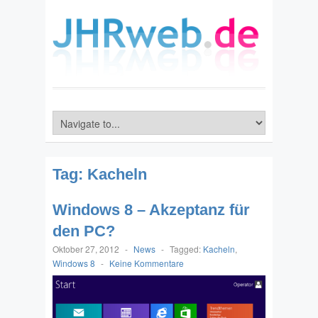
Tag:
Kacheln
Windows 8 – Akzeptanz für
den PC?
Oktober 27, 2012
-
News
-
Tagged:
Kacheln
,
Windows 8
-
Keine Kommentare