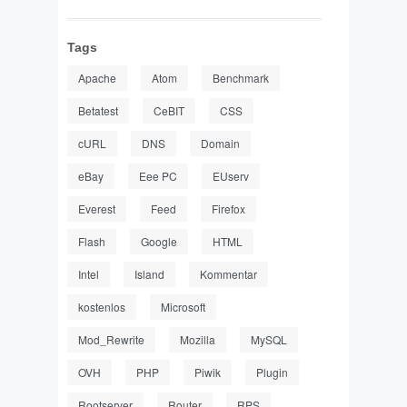
Tags
Apache
Atom
Benchmark
Betatest
CeBIT
CSS
cURL
DNS
Domain
eBay
Eee PC
EUserv
Everest
Feed
Firefox
Flash
Google
HTML
Intel
Island
Kommentar
kostenlos
Microsoft
Mod_Rewrite
Mozilla
MySQL
OVH
PHP
Piwik
Plugin
Rootserver
Router
RPS