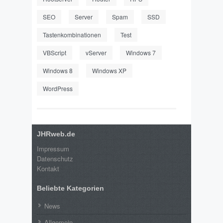
SEO
Server
Spam
SSD
Tastenkombinationen
Test
VBScript
vServer
Windows 7
Windows 8
Windows XP
WordPress
JHRweb.de
Impressum
Datenschutz
Kontakt
Beliebte Kategorien
News
Allgemein