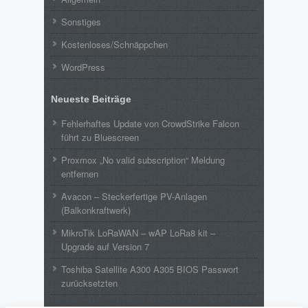
Sonstiges
Kostenloses/Schnäppchen
WordPress
Neueste Beiträge
Fehlerhaftes Update von CrowdStrike Falcon
führt zu Bluescreen
Proxmox „No valid subscription“ Meldung
entfernen
Avacon – Steckerfertige PV-Anlagen
(Balkonkraftwerk)
MikroTik LoRaWAN – wAP LoRa8 kit –
Upgrade auf Version 7
Toshiba Satellite A300 A305 BIOS Passwort
zurücksetzten