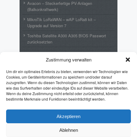
Avacon – Steckerfertige PV-Anlagen
(Balkonkraftwerk)
MikroTik LoRaWAN – wAP LoRa8 kit –
Upgrade auf Version 7
Toshiba Satellite A300 A305 BIOS Passwort
zurücksetzten
Neueste Kommentare
Zustimmung verwalten
Wolfgang
zu
MikroTik LoRaWAN – wAP
Um dir ein optimales Erlebnis zu bieten, verwenden wir Technologien wie
LoRa8 kit – Upgrade auf Version 7
Cookies, um Geräteinformationen zu speichern und/oder darauf
zuzugreifen. Wenn du diesen Technologien zustimmst, können wir Daten
Emil
zu
Toshiba Satellite A300 A305 BIOS
wie das Surfverhalten oder eindeutige IDs auf dieser Website verarbeiten.
Passwort zurücksetzten
Wenn du deine Zustimmung nicht erteilst oder zurückziehst, können
bestimmte Merkmale und Funktionen beeinträchtigt werden.
Puff Lothar
zu
Toshiba Satellite A300 A305
BIOS Passwort zurücksetzten
Pintman
zu
Batch: Format von %date%
Akzeptieren
ändern
Ablehnen
Erhard
zu
Toshiba Satellite A300 A305 BIOS