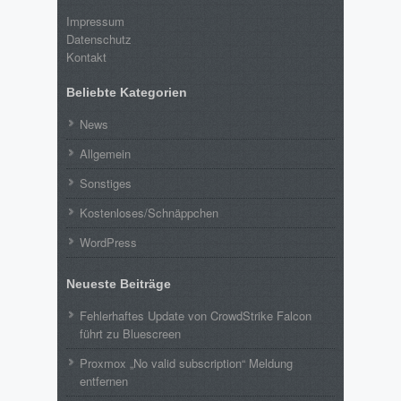
Impressum
Datenschutz
Kontakt
Beliebte Kategorien
News
Allgemein
Sonstiges
Kostenloses/Schnäppchen
WordPress
Neueste Beiträge
Fehlerhaftes Update von CrowdStrike Falcon
führt zu Bluescreen
Proxmox „No valid subscription“ Meldung
entfernen