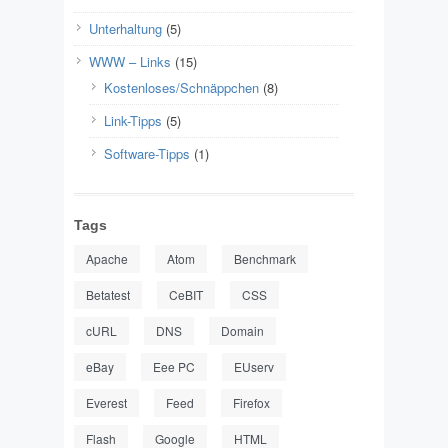
Unterhaltung
(5)
WWW – Links
(15)
Kostenloses/Schnäppchen
(8)
Link-Tipps
(5)
Software-Tipps
(1)
Tags
Apache
Atom
Benchmark
Betatest
CeBIT
CSS
cURL
DNS
Domain
eBay
Eee PC
EUserv
Everest
Feed
Firefox
Flash
Google
HTML