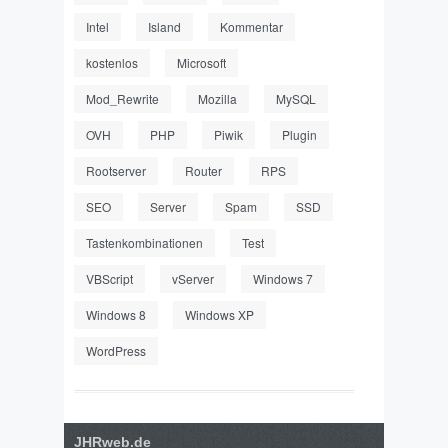
Intel
Island
Kommentar
kostenlos
Microsoft
Mod_Rewrite
Mozilla
MySQL
OVH
PHP
Piwik
Plugin
Rootserver
Router
RPS
SEO
Server
Spam
SSD
Tastenkombinationen
Test
VBScript
vServer
Windows 7
Windows 8
Windows XP
WordPress
JHRweb.de