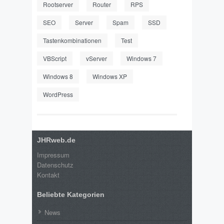
Rootserver
Router
RPS
SEO
Server
Spam
SSD
Tastenkombinationen
Test
VBScript
vServer
Windows 7
Windows 8
Windows XP
WordPress
JHRweb.de
Impressum
Datenschutz
Kontakt
Beliebte Kategorien
News