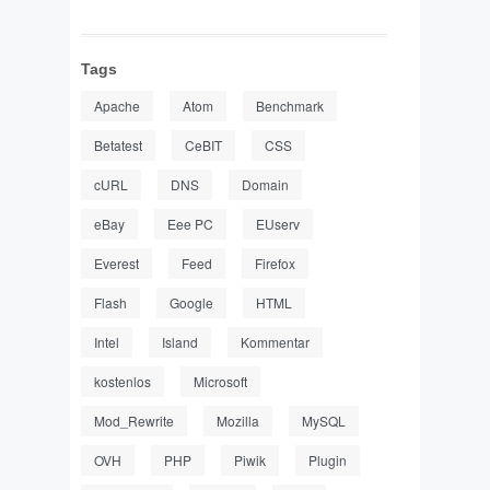
Tags
Apache
Atom
Benchmark
Betatest
CeBIT
CSS
cURL
DNS
Domain
eBay
Eee PC
EUserv
Everest
Feed
Firefox
Flash
Google
HTML
Intel
Island
Kommentar
kostenlos
Microsoft
Mod_Rewrite
Mozilla
MySQL
OVH
PHP
Piwik
Plugin