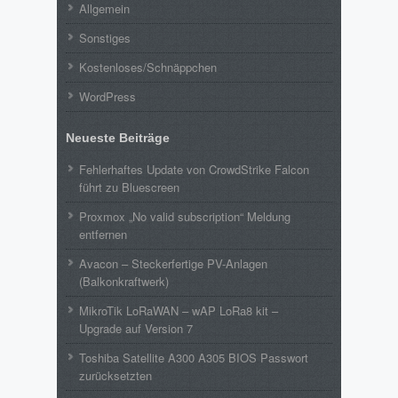
Allgemein
Sonstiges
Kostenloses/Schnäppchen
WordPress
Neueste Beiträge
Fehlerhaftes Update von CrowdStrike Falcon
führt zu Bluescreen
Proxmox „No valid subscription“ Meldung
entfernen
Avacon – Steckerfertige PV-Anlagen
(Balkonkraftwerk)
MikroTik LoRaWAN – wAP LoRa8 kit –
Upgrade auf Version 7
Toshiba Satellite A300 A305 BIOS Passwort
zurücksetzten