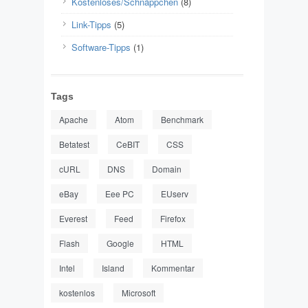
Kostenloses/Schnäppchen
(8)
Link-Tipps
(5)
Software-Tipps
(1)
Tags
Apache
Atom
Benchmark
Betatest
CeBIT
CSS
cURL
DNS
Domain
eBay
Eee PC
EUserv
Everest
Feed
Firefox
Flash
Google
HTML
Intel
Island
Kommentar
kostenlos
Microsoft