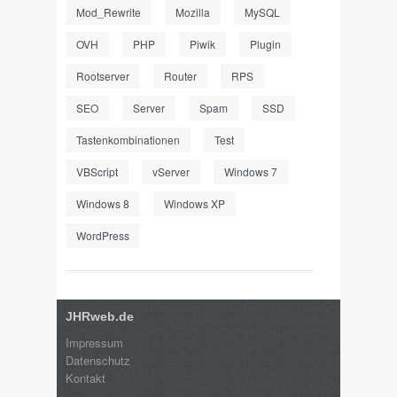
Mod_Rewrite
Mozilla
MySQL
OVH
PHP
Piwik
Plugin
Rootserver
Router
RPS
SEO
Server
Spam
SSD
Tastenkombinationen
Test
VBScript
vServer
Windows 7
Windows 8
Windows XP
WordPress
JHRweb.de
Impressum
Datenschutz
Kontakt