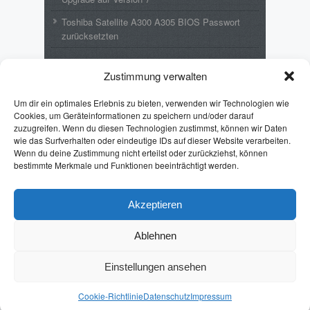
Toshiba Satellite A300 A305 BIOS Passwort
zurücksetzten
Neueste Kommentare
Zustimmung verwalten
Wolfgang
zu
MikroTik LoRaWAN – wAP
Um dir ein optimales Erlebnis zu bieten, verwenden wir Technologien wie
LoRa8 kit – Upgrade auf Version 7
Cookies, um Geräteinformationen zu speichern und/oder darauf
zuzugreifen. Wenn du diesen Technologien zustimmst, können wir Daten
Emil
zu
Toshiba Satellite A300 A305 BIOS
wie das Surfverhalten oder eindeutige IDs auf dieser Website verarbeiten.
Passwort zurücksetzten
Wenn du deine Zustimmung nicht erteilst oder zurückziehst, können
bestimmte Merkmale und Funktionen beeinträchtigt werden.
Puff Lothar
zu
Toshiba Satellite A300 A305
BIOS Passwort zurücksetzten
Pintman
zu
Batch: Format von %date%
Akzeptieren
ändern
Ablehnen
Erhard
zu
Toshiba Satellite A300 A305 BIOS
Passwort zurücksetzten
Einstellungen ansehen
Cookie-Richtlinie
Datenschutz
Impressum
JHRweb
Max Magazine Theme was created by