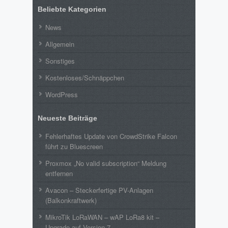
Beliebte Kategorien
News
Allgemein
Sonstiges
Kostenloses/Schnäppchen
WordPress
Neueste Beiträge
Fehlerhaftes Update von CrowdStrike Falcon
führt zu Bluescreen
Proxmox „No valid subscription“ Meldung
entfernen
Avacon – Steckerfertige PV-Anlagen
(Balkonkraftwerk)
MikroTik LoRaWAN – wAP LoRa8 kit –
Upgrade auf Version 7