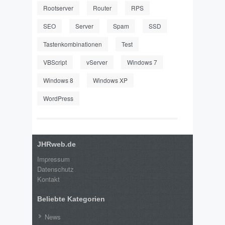
Rootserver
Router
RPS
SEO
Server
Spam
SSD
Tastenkombinationen
Test
VBScript
vServer
Windows 7
Windows 8
Windows XP
WordPress
JHRweb.de
Impressum
Datenschutz
Kontakt
Beliebte Kategorien
News