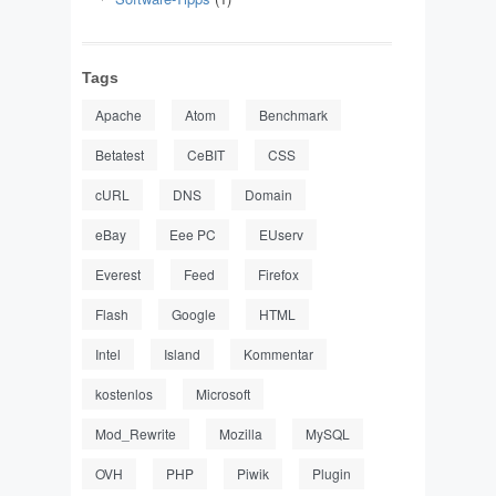
Tags
Apache
Atom
Benchmark
Betatest
CeBIT
CSS
cURL
DNS
Domain
eBay
Eee PC
EUserv
Everest
Feed
Firefox
Flash
Google
HTML
Intel
Island
Kommentar
kostenlos
Microsoft
Mod_Rewrite
Mozilla
MySQL
OVH
PHP
Piwik
Plugin