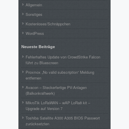
Allgemein
Sonstiges
Kostenloses/Schnäppchen
WordPress
Neueste Beiträge
Fehlerhaftes Update von CrowdStrike Falcon
führt zu Bluescreen
Proxmox „No valid subscription“ Meldung
entfernen
Avacon – Steckerfertige PV-Anlagen
(Balkonkraftwerk)
MikroTik LoRaWAN – wAP LoRa8 kit –
Upgrade auf Version 7
Toshiba Satellite A300 A305 BIOS Passwort
zurücksetzten