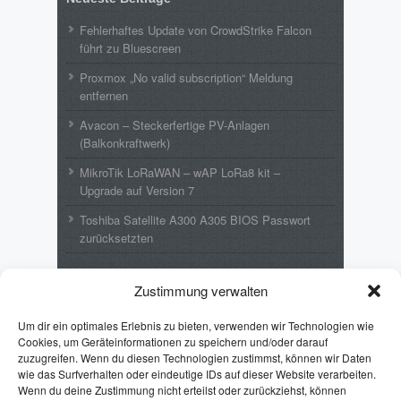
Fehlerhaftes Update von CrowdStrike Falcon
führt zu Bluescreen
Proxmox „No valid subscription“ Meldung
entfernen
Avacon – Steckerfertige PV-Anlagen
(Balkonkraftwerk)
MikroTik LoRaWAN – wAP LoRa8 kit –
Upgrade auf Version 7
Toshiba Satellite A300 A305 BIOS Passwort
zurücksetzten
Neueste Kommentare
Zustimmung verwalten
Wolfgang
zu
MikroTik LoRaWAN – wAP
Um dir ein optimales Erlebnis zu bieten, verwenden wir Technologien wie
LoRa8 kit – Upgrade auf Version 7
Cookies, um Geräteinformationen zu speichern und/oder darauf
zuzugreifen. Wenn du diesen Technologien zustimmst, können wir Daten
Emil
zu
Toshiba Satellite A300 A305 BIOS
wie das Surfverhalten oder eindeutige IDs auf dieser Website verarbeiten.
Passwort zurücksetzten
Wenn du deine Zustimmung nicht erteilst oder zurückziehst, können