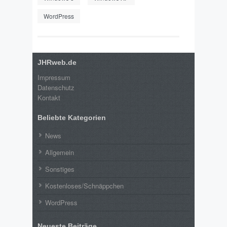
WordPress
JHRweb.de
Impressum
Datenschutz
Kontakt
Beliebte Kategorien
News
Allgemein
Sonstiges
Kostenloses/Schnäppchen
WordPress
Neueste Beiträge