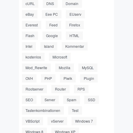
cURL
DNS
Domain
eBay
Eee PC
EUserv
Everest
Feed
Firefox
Flash
Google
HTML
Intel
Island
Kommentar
kostenlos
Microsoft
Mod_Rewrite
Mozilla
MySQL
OVH
PHP
Piwik
Plugin
Rootserver
Router
RPS
SEO
Server
Spam
SSD
Tastenkombinationen
Test
VBScript
vServer
Windows 7
Windows 8
Windows XP