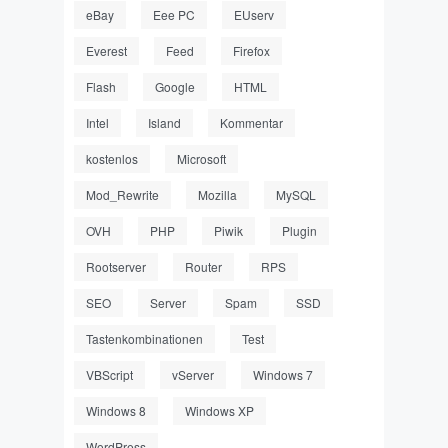
eBay
Eee PC
EUserv
Everest
Feed
Firefox
Flash
Google
HTML
Intel
Island
Kommentar
kostenlos
Microsoft
Mod_Rewrite
Mozilla
MySQL
OVH
PHP
Piwik
Plugin
Rootserver
Router
RPS
SEO
Server
Spam
SSD
Tastenkombinationen
Test
VBScript
vServer
Windows 7
Windows 8
Windows XP
WordPress