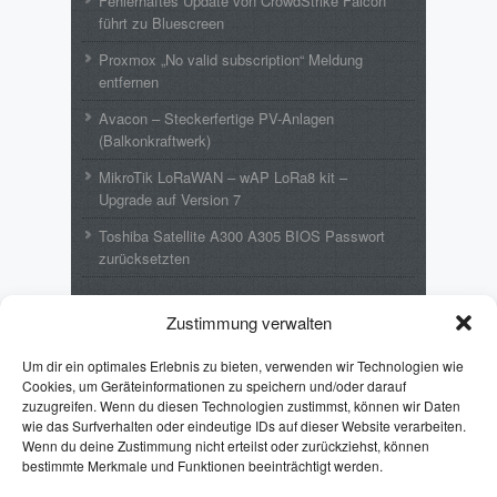
Fehlerhaftes Update von CrowdStrike Falcon
führt zu Bluescreen
Proxmox „No valid subscription“ Meldung
entfernen
Avacon – Steckerfertige PV-Anlagen
(Balkonkraftwerk)
MikroTik LoRaWAN – wAP LoRa8 kit –
Upgrade auf Version 7
Toshiba Satellite A300 A305 BIOS Passwort
zurücksetzten
Neueste Kommentare
Zustimmung verwalten
Wolfgang
zu
MikroTik LoRaWAN – wAP
Um dir ein optimales Erlebnis zu bieten, verwenden wir Technologien wie
LoRa8 kit – Upgrade auf Version 7
Cookies, um Geräteinformationen zu speichern und/oder darauf
zuzugreifen. Wenn du diesen Technologien zustimmst, können wir Daten
Emil
zu
Toshiba Satellite A300 A305 BIOS
wie das Surfverhalten oder eindeutige IDs auf dieser Website verarbeiten.
Passwort zurücksetzten
Wenn du deine Zustimmung nicht erteilst oder zurückziehst, können
bestimmte Merkmale und Funktionen beeinträchtigt werden.
Puff Lothar
zu
Toshiba Satellite A300 A305
BIOS Passwort zurücksetzten