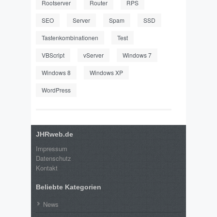
Rootserver
Router
RPS
SEO
Server
Spam
SSD
Tastenkombinationen
Test
VBScript
vServer
Windows 7
Windows 8
Windows XP
WordPress
JHRweb.de
Impressum
Datenschutz
Kontakt
Beliebte Kategorien
News