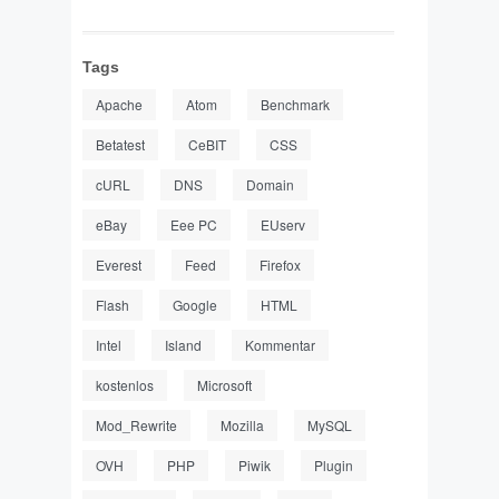
Tags
Apache
Atom
Benchmark
Betatest
CeBIT
CSS
cURL
DNS
Domain
eBay
Eee PC
EUserv
Everest
Feed
Firefox
Flash
Google
HTML
Intel
Island
Kommentar
kostenlos
Microsoft
Mod_Rewrite
Mozilla
MySQL
OVH
PHP
Piwik
Plugin