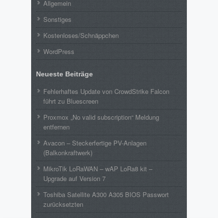
Allgemein
Sonstiges
Kostenloses/Schnäppchen
WordPress
Neueste Beiträge
Fehlerhaftes Update von CrowdStrike Falcon
führt zu Bluescreen
Proxmox „No valid subscription“ Meldung
entfernen
Avacon – Steckerfertige PV-Anlagen
(Balkonkraftwerk)
MikroTik LoRaWAN – wAP LoRa8 kit –
Upgrade auf Version 7
Toshiba Satellite A300 A305 BIOS Passwort
zurücksetzten