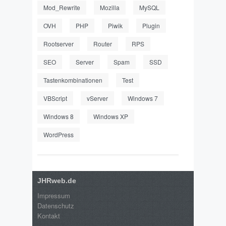
Mod_Rewrite
Mozilla
MySQL
OVH
PHP
Piwik
Plugin
Rootserver
Router
RPS
SEO
Server
Spam
SSD
Tastenkombinationen
Test
VBScript
vServer
Windows 7
Windows 8
Windows XP
WordPress
JHRweb.de
Impressum
Datenschutz
Kontakt