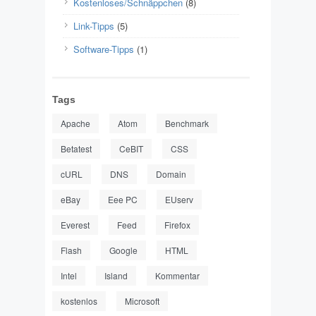
Kostenloses/Schnäppchen
(8)
Link-Tipps
(5)
Software-Tipps
(1)
Tags
Apache
Atom
Benchmark
Betatest
CeBIT
CSS
cURL
DNS
Domain
eBay
Eee PC
EUserv
Everest
Feed
Firefox
Flash
Google
HTML
Intel
Island
Kommentar
kostenlos
Microsoft