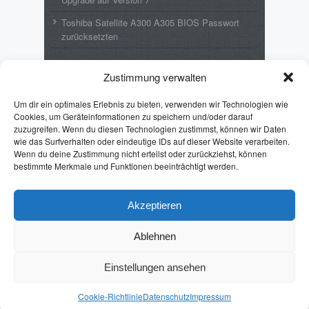
Toshiba Satellite A300 A305 BIOS Passwort
zurücksetzten
Neueste Kommentare
Zustimmung verwalten
Wolfgang
zu
MikroTik LoRaWAN – wAP
Um dir ein optimales Erlebnis zu bieten, verwenden wir Technologien wie
LoRa8 kit – Upgrade auf Version 7
Cookies, um Geräteinformationen zu speichern und/oder darauf
zuzugreifen. Wenn du diesen Technologien zustimmst, können wir Daten
Emil
zu
Toshiba Satellite A300 A305 BIOS
wie das Surfverhalten oder eindeutige IDs auf dieser Website verarbeiten.
Passwort zurücksetzten
Wenn du deine Zustimmung nicht erteilst oder zurückziehst, können
Puff Lothar
zu
Toshiba Satellite A300 A305
bestimmte Merkmale und Funktionen beeinträchtigt werden.
BIOS Passwort zurücksetzten
Pintman
zu
Batch: Format von %date%
Akzeptieren
ändern
Ablehnen
Erhard
zu
Toshiba Satellite A300 A305 BIOS
Passwort zurücksetzten
Einstellungen ansehen
Cookie-Richtlinie
Datenschutz
Impressum
JHRweb
Max Magazine Theme was created by