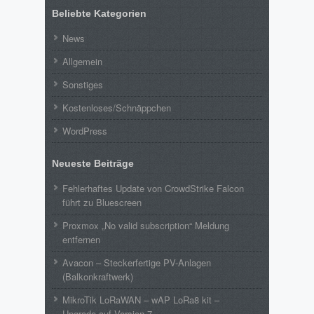
Beliebte Kategorien
News
Allgemein
Sonstiges
Kostenloses/Schnäppchen
WordPress
Neueste Beiträge
Fehlerhaftes Update von CrowdStrike Falcon
führt zu Bluescreen
Proxmox „No valid subscription“ Meldung
entfernen
Avacon – Steckerfertige PV-Anlagen
(Balkonkraftwerk)
MikroTik LoRaWAN – wAP LoRa8 kit –
Upgrade auf Version 7